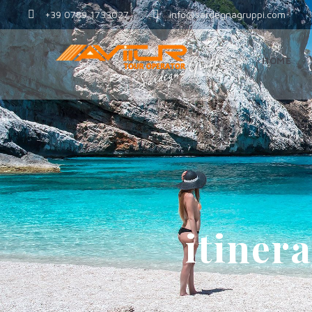
+39 0789 1733027
info@sardegnagruppi.com
HOME
itiner