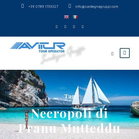
+39 0789 1733027
info@sardegnagruppi.com
Tag
Necropoli di
Pranu Mutteddu