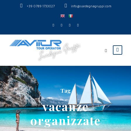
+39 0789 1733027
info@sardegnagruppi.com
Tag
vacanze
organizzate