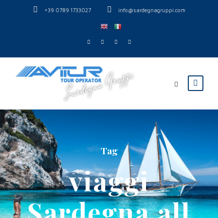
+39 0789 1733027
info@sardegnagruppi.com
Tag
viaggi
Sardegna all