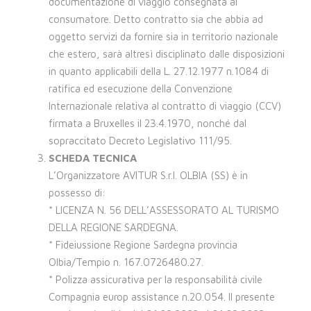
documentazione di viaggio consegnata al
consumatore. Detto contratto sia che abbia ad
oggetto servizi da fornire sia in territorio nazionale
che estero, sarà altresì disciplinato dalle disposizioni
in quanto applicabili della L. 27.12.1977 n.1084 di
ratifica ed esecuzione della Convenzione
Internazionale relativa al contratto di viaggio (CCV)
firmata a Bruxelles il 23.4.1970, nonché dal
sopraccitato Decreto Legislativo 111/95.
SCHEDA TECNICA
L’Organizzatore AVITUR S.r.l. OLBIA (SS) è in
possesso di:
* LICENZA N. 56 DELL’ASSESSORATO AL TURISMO
DELLA REGIONE SARDEGNA.
* Fideiussione Regione Sardegna provincia
Olbia/Tempio n. 167.0726480.27.
* Polizza assicurativa per la responsabilità civile
Compagnia europ assistance n.20.054. Il presente