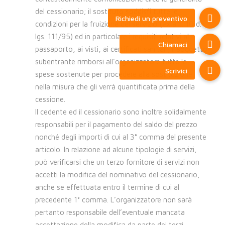
del cessionario; il sostituto soddisfi tutte le
condizioni per la fruizione del servizio (ex art. 10 d.
lgs. 111/95) ed in particolare i requisiti relativi al
passaporto, ai visti, ai certificati sanitari; il soggetto
subentrante rimborsi all’organizzatore tutte le
spese sostenute per procedere alla sostituzione
nella misura che gli verrà quantificata prima della
cessione.
Il cedente ed il cessionario sono inoltre solidalmente
responsabili per il pagamento del saldo del prezzo
nonché degli importi di cui al 3° comma del presente
articolo. In relazione ad alcune tipologie di servizi,
può verificarsi che un terzo fornitore di servizi non
accetti la modifica del nominativo del cessionario,
anche se effettuata entro il termine di cui al
precedente 1° comma. L’organizzatore non sarà
pertanto responsabile dell’eventuale mancata
accettazione della modifica da parte dei terzi