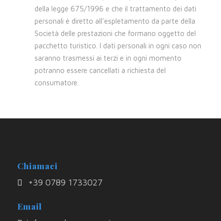
della legge 675/1996 e che il trattamento dei dati
personali è diretto all’espletamento da parte della
Società delle prestazioni che formano oggetto del
pacchetto turistico. I dati personali in ogni caso non
saranno trasmessi ai terzi e in ogni momento
potranno essere cancellati a richiesta del
consumatore.
Chiamaci
+39 0789 1733027
Email