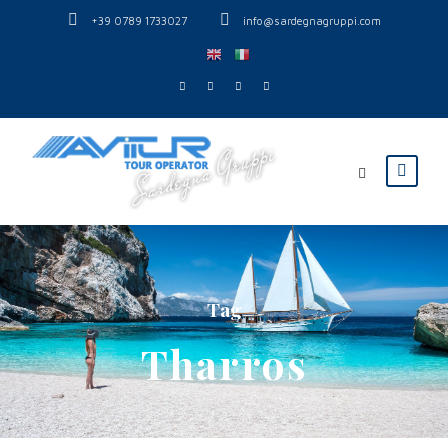
+39 0789 1733027
info@sardegnagruppi.com
Tag
Tharros