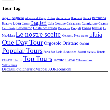
Tour Tag
Alghero
Berchidda
Antas
Arzachena
Aggius
Barumini
Baunei
Altipiano di Golgo
Cagliari
Bosa
Cala Gonone
Cannigione
Bonorva
Calangianus
Caprera
Cabras
Costa Smeralda
Fonni
Castelsardo
Iglesias
Carloforte
Dorgali
Dolianova
La
Le nostre scelte
olbia
Maddalena
Montessu
Nora
Nuoro
One Day Tour
Orgosolo
Oristano
Oschiri
Popular Tours
S.Antioco
Porto San Paolo
Sassari
Tempio
Stintino
Top Tours
Torralba
Ulassai
Pausania
Tharros
Villanovaforru
Villasimius
Dettagli
Foto
Itinerario
Mappa
FAQ
Recensioni