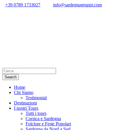
+39 0789 1733027
info@sardegnagruppi.com
Home
Chi Siamo
Testimonial
Destinazioni
I nostri Tours
Tutti i tours
Corsica e Sardegna
Folclore e Feste Popolari
Sardegna da Nord a Sud