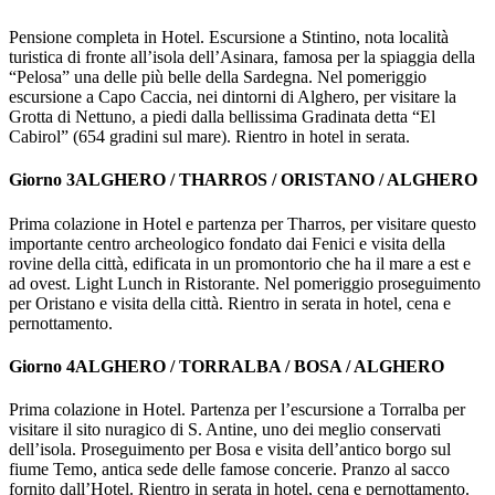
Pensione completa in Hotel. Escursione a Stintino, nota località
turistica di fronte all’isola dell’Asinara, famosa per la spiaggia della
“Pelosa” una delle più belle della Sardegna. Nel pomeriggio
escursione a Capo Caccia, nei dintorni di Alghero, per visitare la
Grotta di Nettuno, a piedi dalla bellissima Gradinata detta “El
Cabirol” (654 gradini sul mare). Rientro in hotel in serata.
Giorno 3
ALGHERO / THARROS / ORISTANO / ALGHERO
Prima colazione in Hotel e partenza per Tharros, per visitare questo
importante centro archeologico fondato dai Fenici e visita della
rovine della città, edificata in un promontorio che ha il mare a est e
ad ovest. Light Lunch in Ristorante. Nel pomeriggio proseguimento
per Oristano e visita della città. Rientro in serata in hotel, cena e
pernottamento.
Giorno 4
ALGHERO / TORRALBA / BOSA / ALGHERO
Prima colazione in Hotel. Partenza per l’escursione a Torralba per
visitare il sito nuragico di S. Antine, uno dei meglio conservati
dell’isola. Proseguimento per Bosa e visita dell’antico borgo sul
fiume Temo, antica sede delle famose concerie. Pranzo al sacco
fornito dall’Hotel. Rientro in serata in hotel, cena e pernottamento.