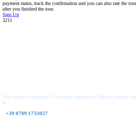
payment status, track the confirmation and you can also rate the tour
after you finished the tour.
Sign Up
3211
Hai domande?
Non esitare a contattarci. Un nostro esperto sarà felice di parlare con
te.
+39 0789 1733027
info@sardegnagruppi.com