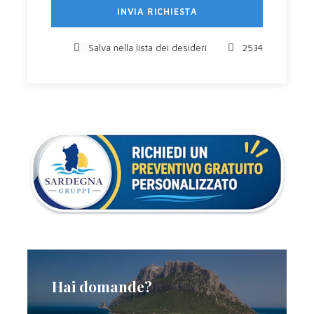
conquista della stella, di buon augurio per il raccolto
dell’anno. Per assistervi vengono allestite le gradinate in
vari punti del percorso (Possibilità di prenotazione posti
Salva nella lista dei desideri
2534
su richiesta). Il rituale della vestizione del capo della
corsa “Su Componidori”, ha una certa sacralità e
appassiona per la sua complessità e viene trasmesso
nei maxi schermi in varie vie della città. Nel momento in
cui indossa la maschera bianca, lui diventa un
personaggio mitico, che ha il potere di portare fortuna e
abbondanza nel raccolto. Ogni momento della
manifestazione viene scandito dal suono dei tamburi e
delle trombe, con ritmi diversi a seconda del momento.
Pranzo libero. Nel pomeriggio possibilità di assistere alle
Pariglie, gare di abilità dei cavalieri al galoppo. Rientro in
hotel in serata, cena e pernottamento.
Hai domande?
Giorno 3 Lunedì
ORISTANO / CAGLIARI