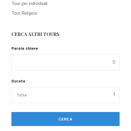
Tour per individuali
Tutti i nostri viaggi sono personalizzabili in
Tour Religiosi
base alle esigenze della nostri
clienti/viaggiatori
CERCA ALTRI TOURS
C'è un numero minimo di partecipanti ai
vostri tour?
Parola chiave
Quali sono le condizioni di prenotazione?
Durata
Quali sono le modalità di pagamento?
Le partenze sono garantite per min. 10/15/20
persone a seconda del viaggio