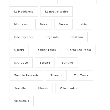
La Maddalena
Le nostre scelte
Montessu
Nora
Nuoro
olbia
One Day Tour
Orgosolo
Oristano
Oschiri
Popular Tours
Porto San Paolo
S.Antioco
Sassari
Stintino
Tempio Pausania
Tharros
Top Tours
Torralba
Ulassai
Villanovaforru
Villasimius