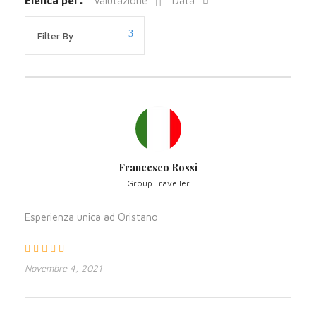
Elenca per:
Valutazione
Data
Sardegna?
Hai bisogno di prenotare un traghetto, oppure i tuoi
spostamenti interni in Sardegna.
Affidati a noi
.
Ce ne occupiamo direttamente cercando di trovare la
soluzione più
adatta alle vostre esigenze ed al
miglior prezzo
.
Potrete richiedere informazioni anche insieme alle
richieste di preventivo per il vostro tour.
Francesco Rossi
Group Traveller
Esperienza unica ad Oristano
Foto
Novembre 4, 2021