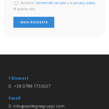
* Accetto i
termini del servizio
e la
privacy policy
di questo sito.
Chiamaci
+39 0789 1733027
Email
info@sardegnagruppi.com