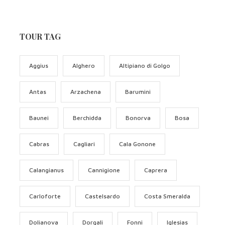
TOUR TAG
Aggius
Alghero
Altipiano di Golgo
Antas
Arzachena
Barumini
Baunei
Berchidda
Bonorva
Bosa
Cabras
Cagliari
Cala Gonone
Calangianus
Cannigione
Caprera
Carloforte
Castelsardo
Costa Smeralda
Dolianova
Dorgali
Fonni
Iglesias