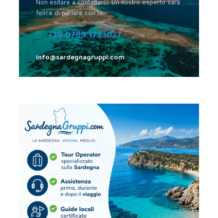
Non esitare a contattarci. Un nostro esperto sarà
felice di parlare con te.
Prima colazione e trasferimento nella penisola del Sinis
+39 0789 1733027
e visita guidata dell’antica città fenicio-punico-romana
di Tharros con i suoi 2 porti a ridosso dei principali venti
info@sardegnagruppi.com
della zona, il Maestrale e lo Scirocco, e della chiesa
paleocristiana di San Giovanni in Sinis. Proseguimento
per Cabras e visita guidata del Museo Civico, che ospita
le imponenti statue dei Giganti di Monte Prama, uniche
nel loro genere, che mostrano la potenza degli antichi
guerrieri nuragici, i mitici Shardana, esposte al pubblico
da pochi anni dopo un accurato restauro. Pranzo libero.
In serata rientro a Cagliari per la partenza del volo di
rientro. Fine del tour.
QUOTE PER PERSONA SU RICHIESTA