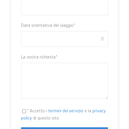
Arrivo in giornata a Cagliari, incontro con l’autista e
trasferimento a Oristano, nella costa occidentale
Data orientativa del viaggio
*
dell’isola, capoluogo del Giudicato di Arborea. La città,
fortemente legata alla tradizione carnevalesca
chiamata Sartiglia, risalente al 1546, si anima nel
periodo di carnevale e accorrono turisti e locali in
La vostra richiesta
*
massa, per assistere alla giostra a cavallo, organizzata
dai gremi cittadini dei Contadini (la Domenica) e dei
Falegnami (il Martedì). Sistemazione in hotel, tempo
libero, cena e pernottamento.
Giorno 2 Domenica
ORISTANO
* Accetto i
termini del servizio
e la
privacy
policy
di questo sito.
Mezza pensione in hotel. Intera giornata dedicata alla
“Sartiglia”, una emozionante corsa al galoppo per la