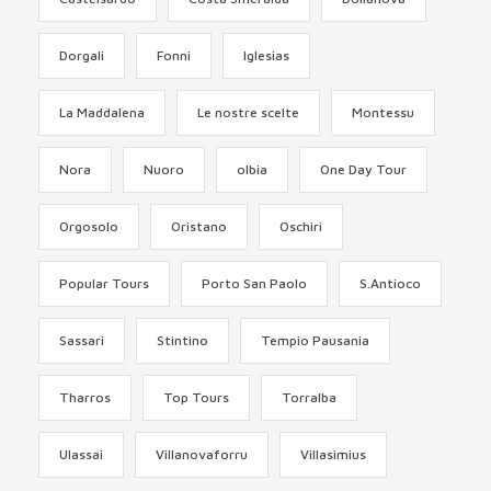
Dorgali
Fonni
Iglesias
La Maddalena
Le nostre scelte
Montessu
Nora
Nuoro
olbia
One Day Tour
Orgosolo
Oristano
Oschiri
Popular Tours
Porto San Paolo
S.Antioco
Sassari
Stintino
Tempio Pausania
Tharros
Top Tours
Torralba
Ulassai
Villanovaforru
Villasimius