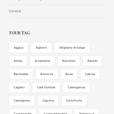
Corsica
TOUR TAG
Aggius
Alghero
Altipiano di Golgo
Antas
Arzachena
Barumini
Baunei
Berchidda
Bonorva
Bosa
Cabras
Cagliari
Cala Gonone
Calangianus
Cannigione
Caprera
Carloforte
Castelsardo
Costa Smeralda
Dolianova